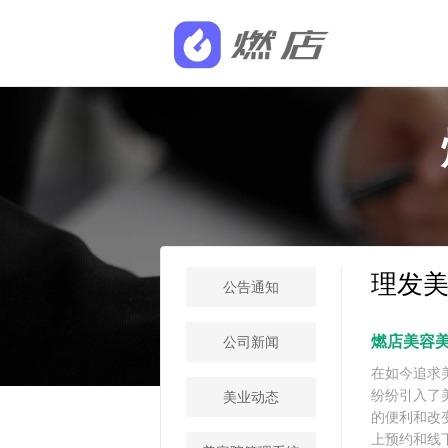
理发
公告通知
燃店美容
公司新闻
在如今追求
纷纷引入了
美业动态
的便利和改
上预约和线