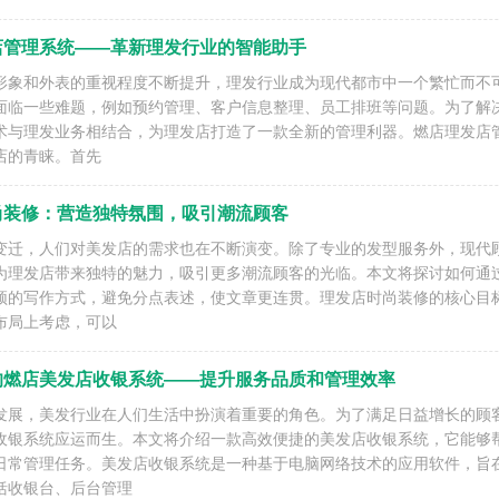
店管理系统——革新理发行业的智能助手
形象和外表的重视程度不断提升，理发行业成为现代都市中一个繁忙而不
面临一些难题，例如预约管理、客户信息整理、员工排班等问题。为了解
术与理发业务相结合，为理发店打造了一款全新的管理利器。燃店理发店
店的青睐。首先
尚装修：营造独特氛围，吸引潮流顾客
变迁，人们对美发店的需求也在不断演变。除了专业的发型服务外，现代
为理发店带来独特的魅力，吸引更多潮流顾客的光临。本文将探讨如何通
颖的写作方式，避免分点表述，使文章更连贯。理发店时尚装修的核心目
布局上考虑，可以
的燃店美发店收银系统——提升服务品质和管理效率
发展，美发行业在人们生活中扮演着重要的角色。为了满足日益增长的顾
收银系统应运而生。本文将介绍一款高效便捷的美发店收银系统，它能够
日常管理任务。美发店收银系统是一种基于电脑网络技术的应用软件，旨
括收银台、后台管理