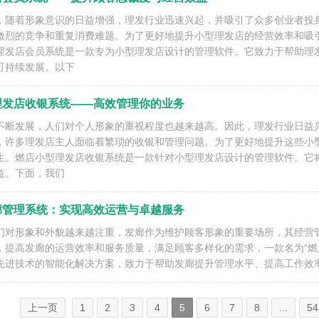
，随着形象意识的日益增强，理发行业迅速兴起，并吸引了众多创业者投
激烈的竞争和重复消费难题。为了更好地提升小型理发店的经营效率和吸
理发店会员系统是一款专为小型理发店设计的管理软件。它致力于帮助理
可持续发展。以下
理发店收银系统——高效管理你的业务
不断发展，人们对个人形象的重视程度也越来越高。因此，理发行业日益
，许多理发店主人面临着繁琐的收银和管理问题。为了更好地提升这些小
生。燃店小型理发店收银系统是一款针对小型理发店设计的管理软件。它
益。下面，我们
廊管理系统：实现高效运营与卓越服务
们对形象和外貌越来越注重，发廊作为维护顾客形象的重要场所，其经营
，提高发廊的运营效率和服务质量，满足顾客多样化的需求，一款名为“燃店
先进技术的智能化解决方案，致力于帮助发廊提升管理水平、提高工作效
上一页
1
2
3
4
5
6
7
8
...
54