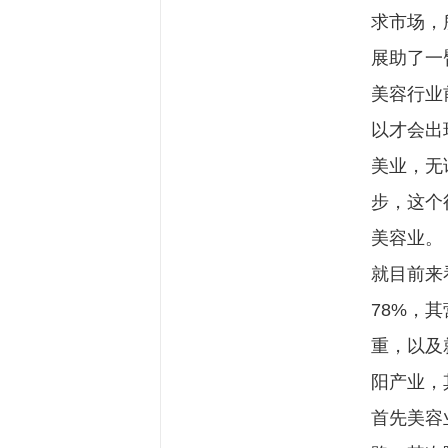
求市场，
展助了一
美容行业
以才会出
美业，无
步，这个
美容业。
就目前来
78%，
重，以及
阳产业，
首先美容